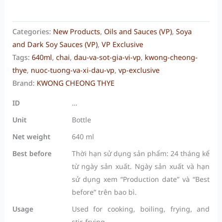
Categories:
New Products
,
Oils and Sauces (VP)
,
Soya
and Dark Soy Sauces (VP)
,
VP Exclusive
Tags:
640ml
,
chai
,
dau-va-sot-gia-vi-vp
,
kwong-cheong-
thye
,
nuoc-tuong-va-xi-dau-vp
,
vp-exclusive
Brand:
KWONG CHEONG THYE
ID
…
Unit
Bottle
Net weight
640 ml
Best before
Thời hạn sử dụng sản phẩm: 24 tháng kể
từ ngày sản xuất. Ngày sản xuất và hạn
sử dụng xem “Production date” và “Best
before” trên bao bì.
Usage
Used for cooking, boiling, frying, and
stir-frying.