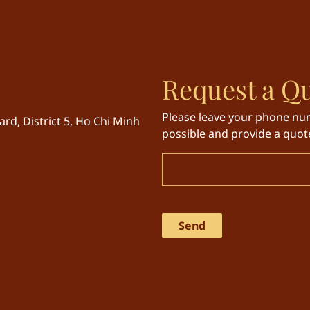
Request a Q
Please leave your phone num
rd, District 5, Ho Chi Minh
possible and provide a quote