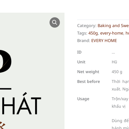
Category:
Baking and Swe
Tags:
450g
,
every-home
,
h
Brand:
EVERY HOME
ID
…
Unit
Hũ
Net weight
450 g
Best before
Thời hạ
xuất. Ng
Usage
Trộn/xay
khẩu vị
Dùng để 
bánh mỳ,