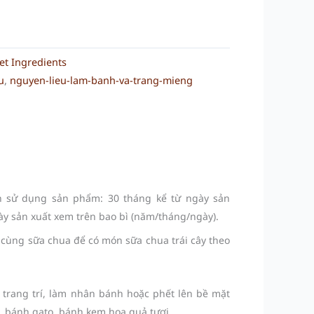
et Ingredients
u
,
nguyen-lieu-lam-banh-va-trang-mieng
n sử dụng sản phẩm: 30 tháng kể từ ngày sản
ày sản xuất xem trên bao bì (năm/tháng/ngày).
 cùng sữa chua để có món sữa chua trái cây theo
trang trí, làm nhân bánh hoặc phết lên bề mặt
 bánh gato, bánh kem hoa quả tươi.