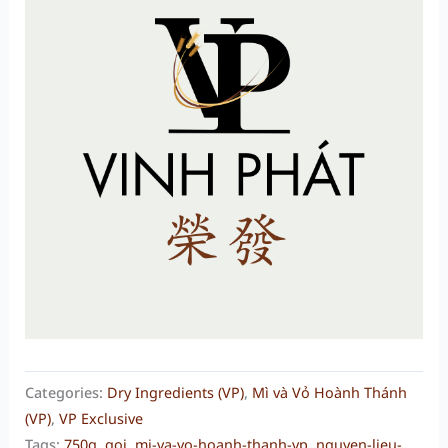
Categories:
Dry Ingredients (VP)
,
Mì và Vỏ Hoành Thánh
(VP)
,
VP Exclusive
Tags:
750g
,
goi
,
mi-va-vo-hoanh-thanh-vp
,
nguyen-lieu-