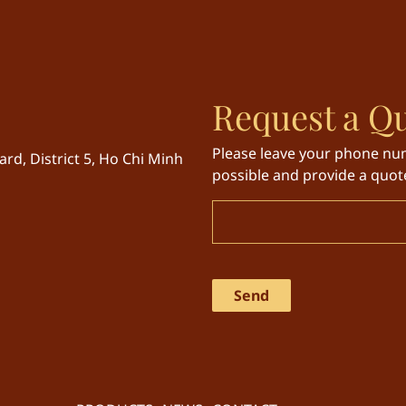
Request a Q
Please leave your phone num
rd, District 5, Ho Chi Minh
possible and provide a quote