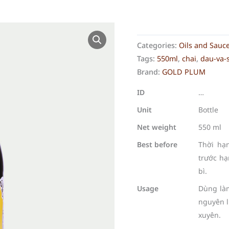
Categories:
Oils and Sauce
Tags:
550ml
,
chai
,
dau-va-s
Brand:
GOLD PLUM
ID
…
Unit
Bottle
Net weight
550 ml
Best before
Thời hạ
trước hạ
bì.
Usage
Dùng làm
nguyên l
xuyên.