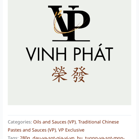
Categories:
Oils and Sauces (VP)
,
Traditional Chinese
Pastes and Sauces (VP)
,
VP Exclusive
Tags:
280g
,
dau-va-sot-gia-vi-vp
,
hu
,
tuong-va-sot-mon-